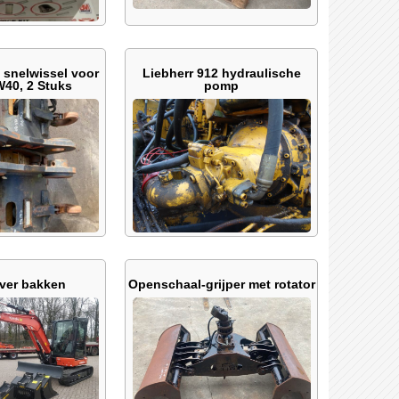
 snelwissel voor
Liebherr 912 hydraulische
40, 2 Stuks
pomp
ver bakken
Openschaal-grijper met rotator