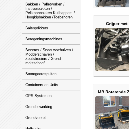
Bakken / Palletvorken /
Instrooibakken /
Pelikaanbakken-Kuilhappers /
Hoogkipbakken /Toebehoren
Grijper met 
Balenprikkers
Beregeningsmachines
Bezems / Sneeuwschuiven /
Modderschaven /
Zoutstrooiers / Grond-
maisschaaf
Boomgaardspuiten
Containers en Units
MB Roterende 
GPS Systemen
Grondbewerking
Grondverzet
Heftrucks