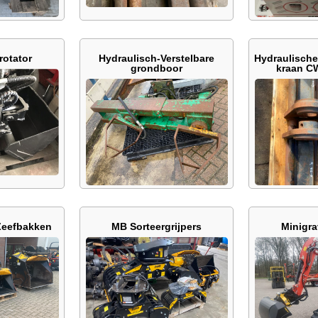
rotator
Hydraulisch-Verstelbare
Hydraulische
grondboor
kraan CW
Zeefbakken
MB Sorteergrijpers
Minigra