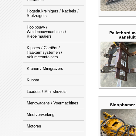
Hogedrukreinigers / Kachels /
Stofzuigers
Hooibouw- /
Weidebouwmachines /
Palletbord 
Klepelmaaiers
aansluit
Kippers / Carriërs /
Haakarmsystemen /
Volumecontainers
Kranen / Minigravers
Kubota
Loaders / Mini shovels
Mengwagens / Voermachines
Sloophamer
Mestverwerking
Motoren