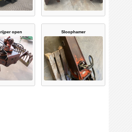
rijper open
Sloophamer