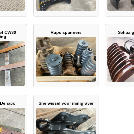
met CW30
Rups spanners
Schaalg
ing
 Dehaco
Snelwissel voor minigraver