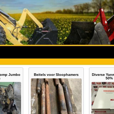
 pomp Jumbo
Beitels voor Sloophamers
Diverse Yanm
n
50% 