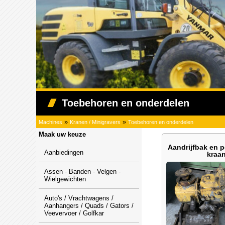
Toebehoren en onderdelen
»
»
Machines
Kranen / Minigravers
Toebehoren en onderdelen
Maak uw keuze
Aandrijfbak en
Aanbiedingen
kraa
Assen - Banden - Velgen -
Wielgewichten
Auto's / Vrachtwagens /
Aanhangers / Quads / Gators /
Veevervoer / Golfkar